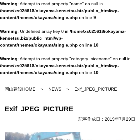
Warning
: Attempt to read property "name" on null in
/home/xs025618/okayama-kensetsu.biz/public_html/wp-
content/themes/okayama/single.php
on line
9
Warning
: Undefined array key 0 in
/home/xs025618/okayama-
kensetsu.biz/public_html/wp-
content/themes/okayama/single.php
on line
10
Warning
: Attempt to read property "category_nicename" on null in
/home/xs025618/okayama-kensetsu.biz/public_html/wp-
content/themes/okayama/single.php
on line
10
岡山建設HOME
＞
NEWS
＞ Exif_JPEG_PICTURE
Exif_JPEG_PICTURE
記事作成日：2019年7月29日