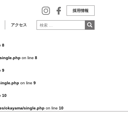
採用情報
アクセス
e
8
single.php
on line
8
e
9
ingle.php
on line
9
e
10
es/okayama/single.php
on line
10