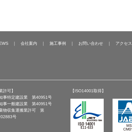
EWS
｜
会社案内
｜
施工事例
｜
お問い合わせ
｜
アクセス
業許可】
【ISO14001取得】
知事特定建設業 第40951号
知事一般建設業 第40951号
棄物収集運搬業許可 第
202883号