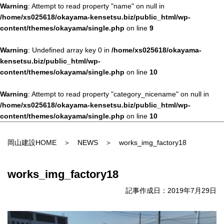
Warning
: Attempt to read property "name" on null in
/home/xs025618/okayama-kensetsu.biz/public_html/wp-
content/themes/okayama/single.php
on line
9
Warning
: Undefined array key 0 in
/home/xs025618/okayama-
kensetsu.biz/public_html/wp-
content/themes/okayama/single.php
on line
10
Warning
: Attempt to read property "category_nicename" on null in
/home/xs025618/okayama-kensetsu.biz/public_html/wp-
content/themes/okayama/single.php
on line
10
岡山建設HOME
＞
NEWS
＞ works_img_factory18
works_img_factory18
記事作成日：2019年7月29日