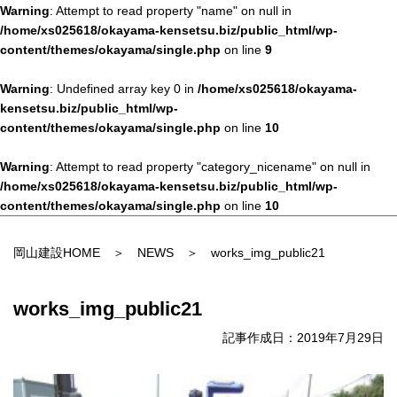
Warning
: Attempt to read property "name" on null in
/home/xs025618/okayama-kensetsu.biz/public_html/wp-
content/themes/okayama/single.php
on line
9
Warning
: Undefined array key 0 in
/home/xs025618/okayama-
kensetsu.biz/public_html/wp-
content/themes/okayama/single.php
on line
10
Warning
: Attempt to read property "category_nicename" on null in
/home/xs025618/okayama-kensetsu.biz/public_html/wp-
content/themes/okayama/single.php
on line
10
岡山建設HOME
＞
NEWS
＞ works_img_public21
works_img_public21
記事作成日：2019年7月29日